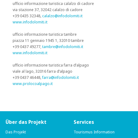
ufficio informazione turistica calalzo di cadore
via stazione 37, 32042 calalzo di cadore
+39 0435 32348,
calalzo@infodolomiti.it
www.infodolomiti.it
ufficio informazione turistica tambre
piazza 11 gennaio 1945 1, 32010 tambre
+39 0437 49277,
tambre@infodolomiti.it
www.infodolomiti.it
ufficio informazione turistica farra d’alpago
viale al lago, 32016 farra d’alpago
+39 0437 46448,
farra@infodolomiti.it
www.prolocoalpago.it
Über das Projekt
Services
Das Projekt
Tourismus Information