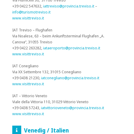
Via Fiumicelli 30, 31100 Treviso
+39 0422 547632,
iattreviso@provincia.treviso.it
–
info@turismotreviso.it
www.visittreviso.it
IAT Treviso – Flughafen
Via Noalese, 63 – beim Ankunftsterminal Flughafen „A.
Canova“, 31055 Treviso
+39 0422 263282,
iataeroporto@provincia.treviso.it
www.visittreviso.it
IAT Conegliano
Via XX Settembre 132, 31015 Conegliano
+39 0438 21230,
iatconegliano@provincia.treviso.it
www.visittreviso.it
IAT – Vittorio Veneto
Viale della Vittoria 110, 31029 Vittorio Veneto
+39 0438 57243,
iatvittorioveneto@provincia.treviso.it
www.visittreviso.it
Venedig / Italien