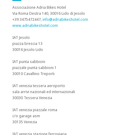
Associazione Adria Bikes Hotel
Via Roma Destra 140, 30016 Lido di Jesolo
+39 3475472447,
info@adriabikeshotel.com
www.adriabikeshotel.com
IAT Jesolo
piazza brescia 13
30016 Jesolo Lido
IAT punta sabbioni
piazzale punta sabbioni 1
30010 Cavallino Treporti
IAT venezia tessera aeroporto
sala arrivi nazionali ed internazionali
30030 Tessera Venezia
IAT venezia piazzale roma
c/o garage asm
30135 Venezia
IAT venezia stazione ferroviaria