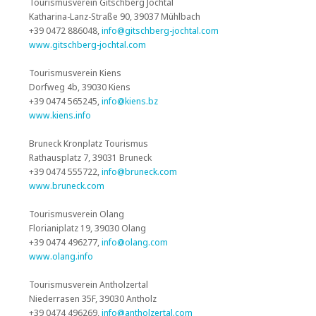
Tourismusverein Gitschberg Jochtal
Katharina-Lanz-Straße 90, 39037 Mühlbach
+39 0472 886048,
info@gitschberg-jochtal.com
www.gitschberg-jochtal.com
Tourismusverein Kiens
Dorfweg 4b, 39030 Kiens
+39 0474 565245,
info@kiens.bz
www.kiens.info
Bruneck Kronplatz Tourismus
Rathausplatz 7, 39031 Bruneck
+39 0474 555722,
info@bruneck.com
www.bruneck.com
Tourismusverein Olang
Florianiplatz 19, 39030 Olang
+39 0474 496277,
info@olang.com
www.olang.info
Tourismusverein Antholzertal
Niederrasen 35F, 39030 Antholz
+39 0474 496269,
info@antholzertal.com