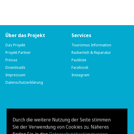
Über das Projekt
Services
Das Projekt
Tourismus Information
Projekt Partner
Radverleih & Reparatur
Presse
Packliste
Downloads
Facebook
Impressum
Instagram
Datenschutzerklärung
münchen venezia
Hauptstraße 204
Durch die weitere Nutzung der Seite stimmen
A-9210 Pörtschach
Sie der Verwendung von Cookies zu. Näheres
Tel. +43 (0) 677 641 454 53
info@muenchen-venezia.info