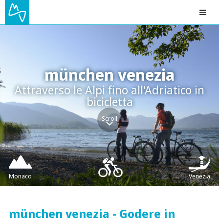
münchen venezia
Attraverso le Alpi fino all'Adriatico in
bicicletta
Scroll
Monaco
Venezia
münchen venezia - Godere in