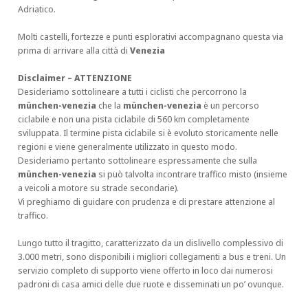
Adriatico.
Molti castelli, fortezze e punti esplorativi accompagnano questa via
prima di arrivare alla città di
Venezia
Disclaimer – ATTENZIONE
Desideriamo sottolineare a tutti i ciclisti che percorrono la
münchen-venezia
che la
münchen-venezia
è un percorso
ciclabile e non una pista ciclabile di 560 km completamente
sviluppata. Il termine pista ciclabile si è evoluto storicamente nelle
regioni e viene generalmente utilizzato in questo modo.
Desideriamo pertanto sottolineare espressamente che sulla
münchen-venezia
si può talvolta incontrare traffico misto (insieme
a veicoli a motore su strade secondarie).
Vi preghiamo di guidare con prudenza e di prestare attenzione al
traffico.
Lungo tutto il tragitto, caratterizzato da un dislivello complessivo di
3.000 metri, sono disponibili i migliori collegamenti a bus e treni. Un
servizio completo di supporto viene offerto in loco dai numerosi
padroni di casa amici delle due ruote e disseminati un po’ ovunque.