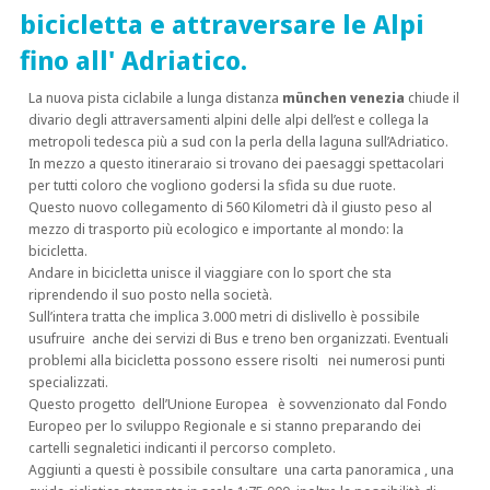
bicicletta e attraversare le Alpi
fino all' Adriatico.
La nuova pista ciclabile a lunga distanza
münchen venezia
chiude il
divario degli attraversamenti alpini delle alpi dell’est e collega la
metropoli tedesca più a sud con la perla della laguna sull’Adriatico.
In mezzo a questo itineraraio si trovano dei paesaggi spettacolari
per tutti coloro che vogliono godersi la sfida su due ruote.
Questo nuovo collegamento di 560 Kilometri dà il giusto peso al
mezzo di trasporto più ecologico e importante al mondo: la
bicicletta.
Andare in bicicletta unisce il viaggiare con lo sport che sta
riprendendo il suo posto nella società.
Sull’intera tratta che implica 3.000 metri di dislivello è possibile
usufruire anche dei servizi di Bus e treno ben organizzati. Eventuali
problemi alla bicicletta possono essere risolti nei numerosi punti
specializzati.
Questo progetto dell’Unione Europea è sovvenzionato dal Fondo
Europeo per lo sviluppo Regionale e si stanno preparando dei
cartelli segnaletici indicanti il percorso completo.
Aggiunti a questi è possibile consultare una carta panoramica , una