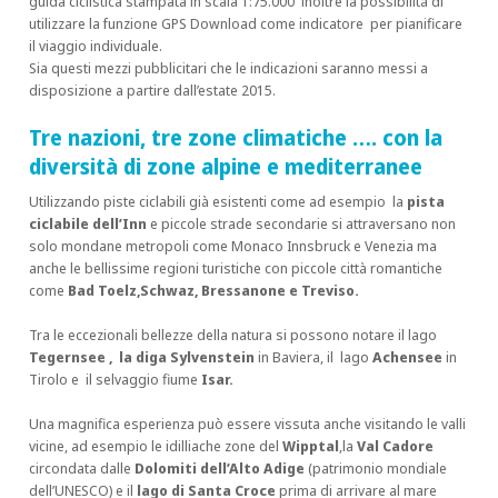
guida ciclistica stampata in scala 1:75.000 inoltre la possibilità di
utilizzare la funzione GPS Download come indicatore per pianificare
il viaggio individuale.
Sia questi mezzi pubblicitari che le indicazioni saranno messi a
disposizione a partire dall’estate 2015.
Tre nazioni, tre zone climatiche …. con la
diversità di zone alpine e mediterranee
Utilizzando piste ciclabili già esistenti come ad esempio la
pista
ciclabile dell’Inn
e piccole strade secondarie si attraversano non
solo mondane metropoli come Monaco Innsbruck e Venezia ma
anche le bellissime regioni turistiche con piccole città romantiche
come
Bad Toelz,Schwaz, Bressanone e Treviso.
Tra le eccezionali bellezze della natura si possono notare il lago
Tegernsee , la diga Sylvenstein
in Baviera, il lago
Achensee
in
Tirolo e il selvaggio fiume
Isar.
Una magnifica esperienza può essere vissuta anche visitando le valli
vicine, ad esempio le idilliache zone del
Wipptal
,la
Val Cadore
circondata dalle
Dolomiti dell’Alto Adige
(patrimonio mondiale
dell’UNESCO) e il
lago di Santa Croce
prima di arrivare al mare