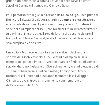
gruppo dolomitico della Tofana. Lo Stadio della Neve, il Centro
Scivoli di Cortina e il trampolino Olimpico Italia.
Poi il percorso prosegue in direzione dell
‘Alto Adige
. Poco prima di
Brunico, all’altezza di Valdaora, si arriva ad
Anterselva
attraverso
una piccola deviazione. Il percorso prosegue verso
Innsbruck
,
sede delle Olimpiadi del 1976, con l’Axamer Lizum, il Patscherkofel e
Igls prima di Innsbruck. Nell’area della città si possono visitare il
trampolino di lancio Bergisel, lo stadio olimpico del ghiaccio e la
sala olimpica o espositiva.
Una volta a
Monaco
, è possibile visitare alcuni degli impianti
sportivi dei Giochi estivi del 1972. Lo stadio olimpico, la sala
olimpica nel parco olimpico, il vecchio quartiere fieristico di Monaco,
i siti del Giardino Inglese e di Oberschleißheim, lo stadio equestre di
Trudering-Riem, la sala Rudi Sedlmayer, il poligono di tiro di
Hochbrück e il Dantebad. Una tappa memorabile è il Villaggio
Olimpico, dove si trova un monumento commemorativo
dell’assassinio del 1972.