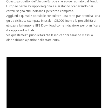
Questo progetto dell’Unione Europea è sovvenzionato dal Fondo
Europeo per lo sviluppo Regionale e si stanno preparando dei
cartelli segnaletici indicanti il percorso completo.
Aggiunti a questi è possibile consultare una carta panoramica , una
guida ciclistica stampata in scala 1:75.000 inoltre la possibilità di
utilizzare la funzione GPS Download come indicatore per pianificare
il viaggio individuale.
Sia questi mezzi pubblicitari che le indicazioni saranno messi a
disposizione a partire dall’estate 2015.