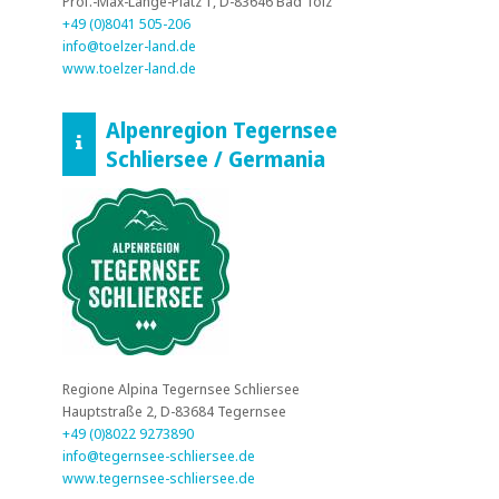
Prof.-Max-Lange-Platz 1, D-83646 Bad Tölz
+49 (0)8041 505-206
info@toelzer-land.de
www.toelzer-land.de
Alpenregion Tegernsee
Schliersee / Germania
Regione Alpina Tegernsee Schliersee
Hauptstraße 2, D-83684 Tegernsee
+49 (0)8022 9273890
info‎@‎tegernsee-schliersee.de
www.tegernsee-schliersee.de