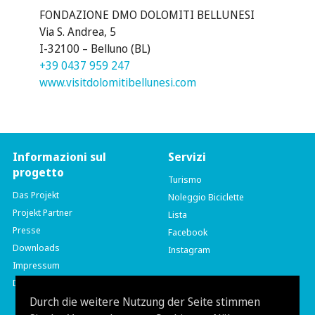
FONDAZIONE DMO DOLOMITI BELLUNESI
Via S. Andrea, 5
I-32100 – Belluno (BL)
+39 0437 959 247
www.visitdolomitibellunesi.com
Informazioni sul
Servizi
progetto
Turismo
Das Projekt
Noleggio Biciclette
Projekt Partner
Lista
Presse
Facebook
Downloads
Instagram
Impressum
Datenschutzerklärung
Durch die weitere Nutzung der Seite stimmen