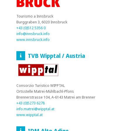
Tourismo a Innsbruck
Burggraben 3, 6020 Innsbruck
+43 (0)512 5356 0
info@innsbruck.info
www.innsbruck.info
TVB Wipptal / Austria
Consorzio Turistico WIPPTAL
Ortsstelle Matrei-Mühlbachl-Pfons
Brennerstrasse 104, A-6143 Matrei am Brenner
+43 (0)5273 6278
info.matrei@wipptal.at
www.wipptal.at
IDM Alto Adige