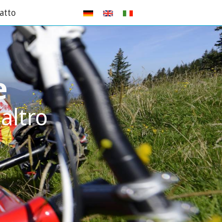
atto
e
altro