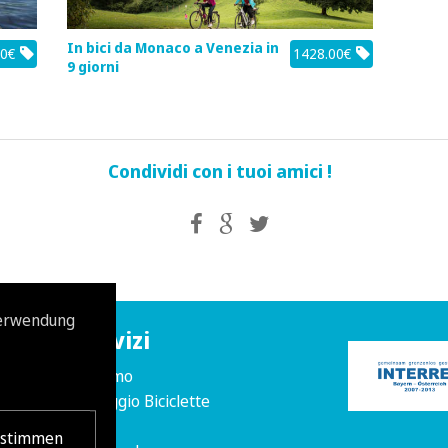
In bici da Monaco a Venezia in
00€
1428.00€
9 giorni
Condividi con i tuoi amici !
Verwendung
tto
Servizi
Turismo
Noleggio Biciclette
Lista
ustimmen