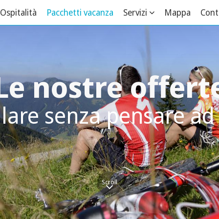
Ospitalità
Pacchetti vacanza
Servizi
Mappa
Cont
Le nostre offert
lare senza pensare ad 
Scroll