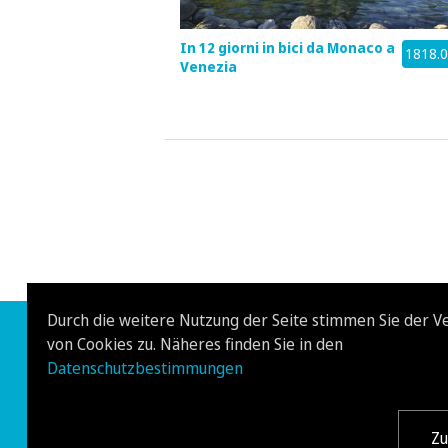
In 12 giorni in bici da Monaco a
1818.
Venezia
Durch die weitere Nutzung der Seite stimmen Sie der 
Informazioni sul proge
von Cookies zu. Näheres finden Sie in den
Datenschutzbestimmungen
Das Projekt
Projekt Partner
Presse
Z