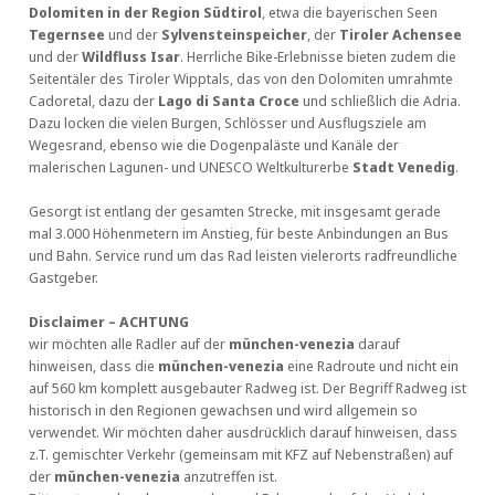
Dolomiten in der Region Südtirol
, etwa die bayerischen Seen
Tegernsee
und der
Sylvensteinspeicher
, der
Tiroler Achensee
und der
Wildfluss Isar
. Herrliche Bike-Erlebnisse bieten zudem die
Seitentäler des Tiroler Wipptals, das von den Dolomiten umrahmte
Cadoretal, dazu der
Lago di Santa Croce
und schließlich die Adria.
Dazu locken die vielen Burgen, Schlösser und Ausflugsziele am
Wegesrand, ebenso wie die Dogenpaläste und Kanäle der
malerischen Lagunen- und UNESCO Weltkulturerbe
Stadt Venedig
.
Gesorgt ist entlang der gesamten Strecke, mit insgesamt gerade
mal 3.000 Höhenmetern im Anstieg, für beste Anbindungen an Bus
und Bahn. Service rund um das Rad leisten vielerorts radfreundliche
Gastgeber.
Disclaimer – ACHTUNG
wir möchten alle Radler auf der
münchen-venezia
darauf
hinweisen, dass die
münchen-venezia
eine Radroute und nicht ein
auf 560 km komplett ausgebauter Radweg ist. Der Begriff Radweg ist
historisch in den Regionen gewachsen und wird allgemein so
verwendet. Wir möchten daher ausdrücklich darauf hinweisen, dass
z.T. gemischter Verkehr (gemeinsam mit KFZ auf Nebenstraßen) auf
der
münchen-venezia
anzutreffen ist.