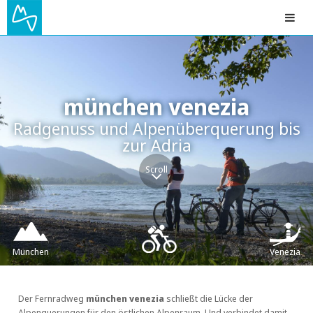
münchen venezia
Radgenuss und Alpenüberquerung bis
zur Adria
Scroll
München
Venezia
Der Fernradweg
münchen venezia
schließt die Lücke der
Alpenquerungen für den östlichen Alpenraum. Und verbindet damit