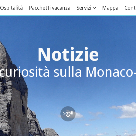
Ospitalità
Pacchetti vacanza
Servizi
Mappa
Cont
Notizie
curiosità sulla Monaco
Scroll