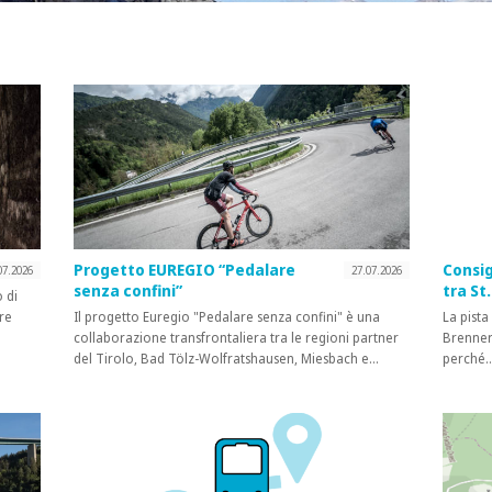
Progetto EUREGIO “Pedalare
Consig
07.2026
27.07.2026
senza confini”
tra St
 di
ire
Il progetto Euregio "Pedalare senza confini" è una
La pista 
collaborazione transfrontaliera tra le regioni partner
Brennero
del Tirolo, Bad Tölz-Wolfratshausen, Miesbach e…
perché