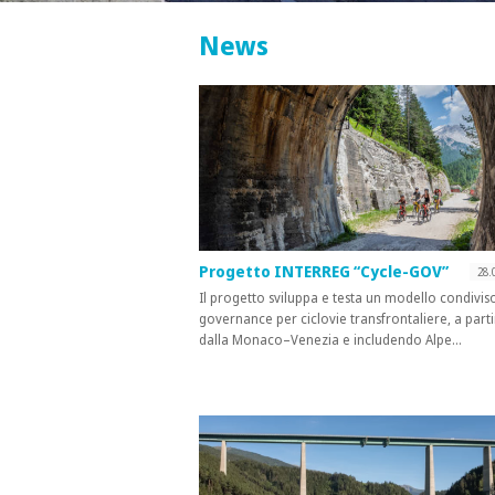
News
Progetto INTERREG “Cycle-GOV”
28.
Il progetto sviluppa e testa un modello condiviso
governance per ciclovie transfrontaliere, a part
dalla Monaco–Venezia e includendo Alpe…