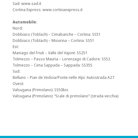
Sad: www.sad.it
Cortina Express: www.cortinaexpress.it
Automobile:
Nord:
Dobbiaco (Toblach) – Cimabanche – Cortina: SS51
Dobbiaco (Toblach) – Misurina – Cortina: SS51
Est:
Maniago del Friuli – Valle del Vajont: SS251
Tolmezzo – Passo Mauria – Lorenzago di Cadore: SS52
Tolmezzo – Cima Sappada – Sappada: SS355
Sud:
Belluno – Pian de Vedoia/Ponte nelle Alpi: Autostrada A27
Ovest:
Valsugana (Primolano): SS50bis
Valsugana (Primolano): “Scale di primolano” (strada vecchia)