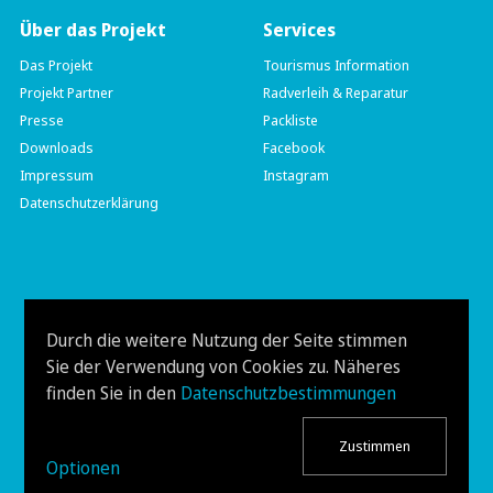
Über das Projekt
Services
Das Projekt
Tourismus Information
Projekt Partner
Radverleih & Reparatur
Presse
Packliste
Downloads
Facebook
Impressum
Instagram
Datenschutzerklärung
münchen venezia
Hauptstraße 204
Durch die weitere Nutzung der Seite stimmen
A-9210 Pörtschach
Sie der Verwendung von Cookies zu. Näheres
Tel. +43 (0) 677 641 454 53
info@muenchen-venezia.info
finden Sie in den
Datenschutzbestimmungen
https://muenchen-venezia.info/
Zustimmen
Optionen